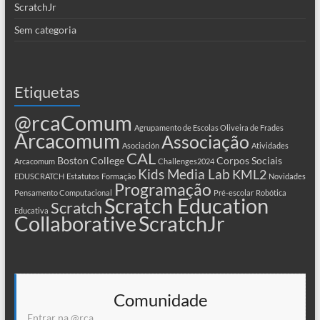
ScratchJr
Sem categoria
Etiquetas
@rcaComum
Agrupamento de Escolas Oliveira de Frades
Arcacomum
Associação
Asociación
Atividades
CAL
Boston College
Corpos Sociais
Arcacomum
Challenges2024
Kids Media Lab
KML2
EDUSCRATCH
Estatutos
Formação
Novidades
Programação
Pensamento Computacional
Pré-escolar
Robótica
Scratch Education
Scratch
Educativa
Collaborative
ScratchJr
Comunidade
Entrar na @rca