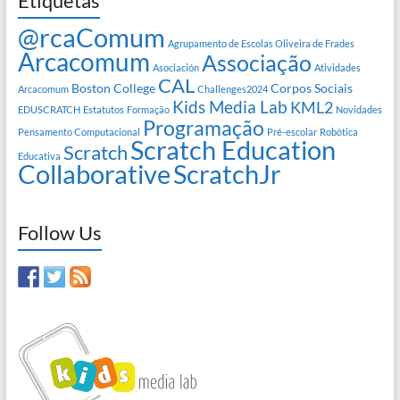
Etiquetas
@rcaComum
Agrupamento de Escolas Oliveira de Frades
Arcacomum
Associação
Asociación
Atividades
CAL
Boston College
Corpos Sociais
Arcacomum
Challenges2024
Kids Media Lab
KML2
EDUSCRATCH
Estatutos
Formação
Novidades
Programação
Pensamento Computacional
Pré-escolar
Robótica
Scratch Education
Scratch
Educativa
Collaborative
ScratchJr
Follow Us