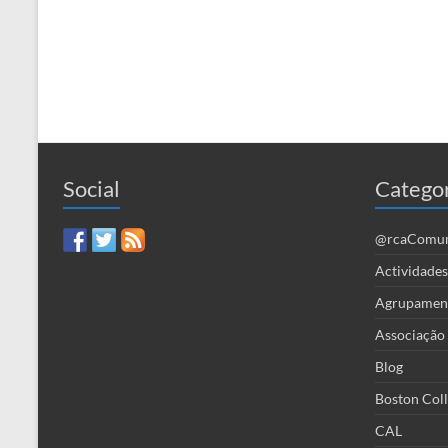
Social
Catego
@rcaComu
Actividad
Agrupamento
Associação
Blog
Boston Col
CAL