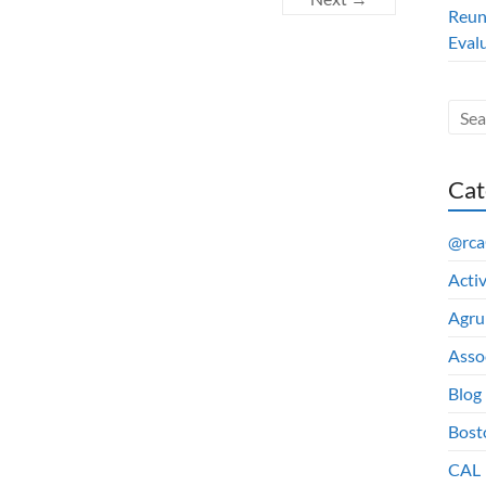
Reun
Eval
Cat
@rc
Acti
Agru
Asso
Blog
Bost
CAL