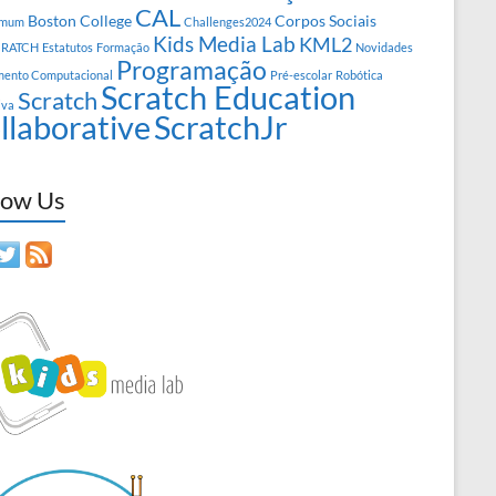
CAL
Boston College
Corpos Sociais
omum
Challenges2024
Kids Media Lab
KML2
RATCH
Estatutos
Formação
Novidades
Programação
ento Computacional
Pré-escolar
Robótica
Scratch Education
Scratch
iva
llaborative
ScratchJr
low Us