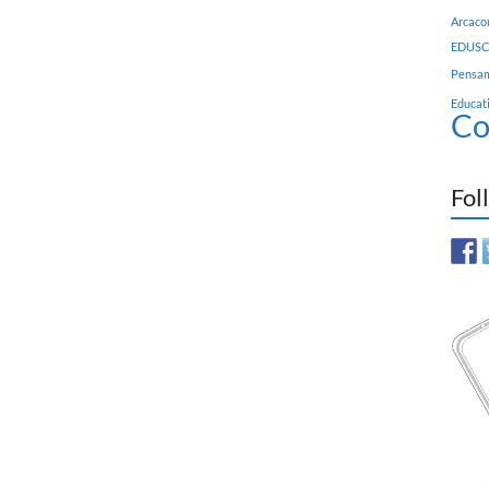
Arcac
EDUSC
Pensam
Educat
Co
Fol