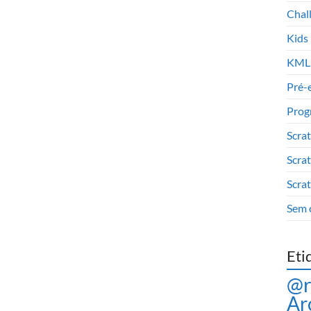
Chal
Kids
KML
Pré-
Prog
Scra
Scra
Scra
Sem 
Eti
@
Ar