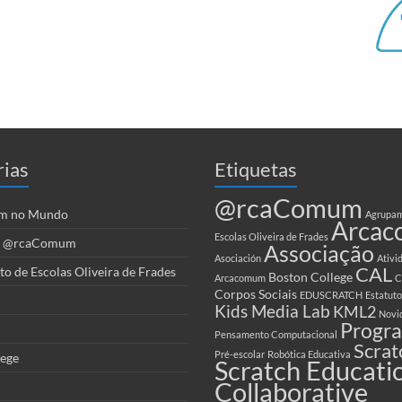
rias
Etiquetas
@rcaComum
m no Mundo
Agrupam
Arca
Escolas Oliveira de Frades
es @rcaComum
Associação
Asociación
Ativi
CAL
 de Escolas Oliveira de Frades
Boston College
Arcacomum
C
Corpos Sociais
EDUSCRATCH
Estatuto
Kids Media Lab
KML2
Novi
Progr
Pensamento Computacional
Scrat
Pré-escolar
Robótica Educativa
lege
Scratch Educati
Collaborative