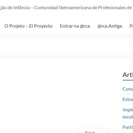
ão de Infância – Comunidad Iberoamericana de Profesionales de l
O Projeto – El Proyecto
Entrar na @rca
@rca Antiga
P
Art
Conv
Estu
Impl
esco
Part
Next →