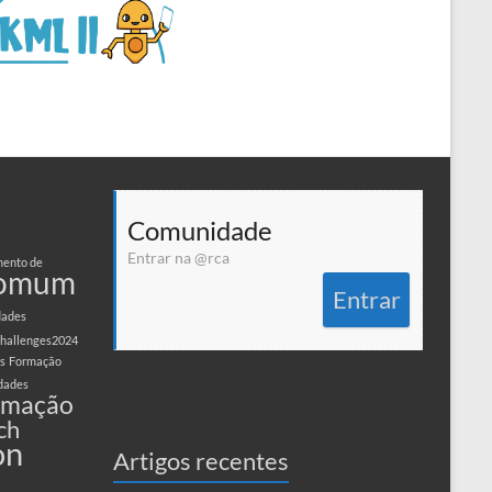
Comunidade
Entrar na @rca
ento de
comum
Entrar
dades
hallenges2024
s
Formação
dades
amação
ch
on
Artigos recentes