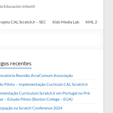
a Educación Infantil
rojeto CAL ScratchJr – SEC
Kids Media Lab
KML 2
igos recentes
ocatória Reunião ArcaComum Associação
do Piloto – Implementação Currículo CAL ScratchJr
ementação Curriculum ScratchJr em Portugal no Pré-
lar – Estudo Piloto (Boston College – EUA)
icipação na Scratch Conference 2024