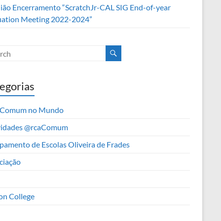
ião Encerramento “ScratchJr-CAL SIG End-of-year
uation Meeting 2022-2024”
egorias
aComum no Mundo
vidades @rcaComum
pamento de Escolas Oliveira de Frades
ciação
on College