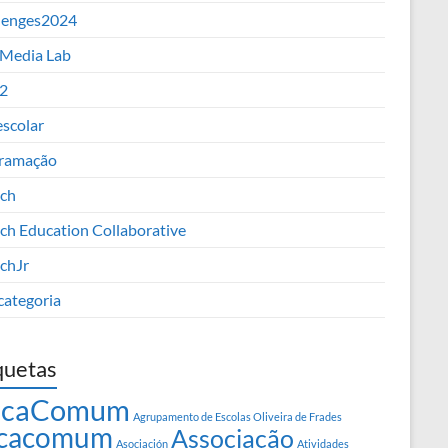
lenges2024
 Media Lab
2
escolar
ramação
tch
tch Education Collaborative
tchJr
categoria
quetas
rcaComum
Agrupamento de Escolas Oliveira de Frades
cacomum
Associação
Asociación
Atividades