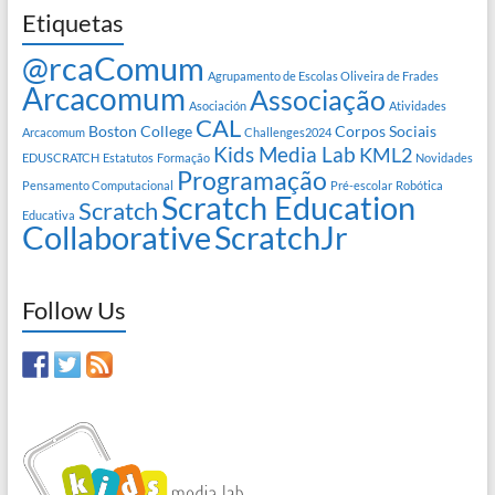
Etiquetas
@rcaComum
Agrupamento de Escolas Oliveira de Frades
Arcacomum
Associação
Asociación
Atividades
CAL
Boston College
Corpos Sociais
Arcacomum
Challenges2024
Kids Media Lab
KML2
EDUSCRATCH
Estatutos
Formação
Novidades
Programação
Pensamento Computacional
Pré-escolar
Robótica
Scratch Education
Scratch
Educativa
Collaborative
ScratchJr
Follow Us