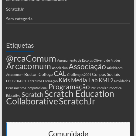
ScratchJr
Sem categoria
Etiquetas
@rcaComum
Agrupamento de Escolas Oliveira de Frades
Arcacomum
Associação
Asociación
Atividades
CAL
Boston College
Corpos Sociais
Arcacomum
Challenges2024
Kids Media Lab
KML2
EDUSCRATCH
Estatutos
Formação
Novidades
Programação
Pensamento Computacional
Pré-escolar
Robótica
Scratch Education
Scratch
Educativa
Collaborative
ScratchJr
Comunidade