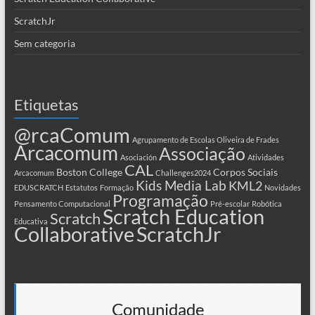
ScratchJr
Sem categoria
Etiquetas
@rcaComum
Agrupamento de Escolas Oliveira de Frades
Arcacomum
Associação
Asociación
Atividades
CAL
Boston College
Corpos Sociais
Arcacomum
Challenges2024
Kids Media Lab
KML2
EDUSCRATCH
Estatutos
Formação
Novidades
Programação
Pensamento Computacional
Pré-escolar
Robótica
Scratch Education
Scratch
Educativa
Collaborative
ScratchJr
Comunidade