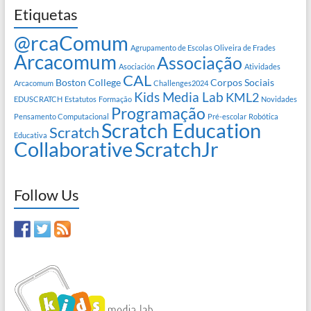
Etiquetas
@rcaComum
Agrupamento de Escolas Oliveira de Frades
Arcacomum
Associação
Asociación
Atividades
CAL
Boston College
Corpos Sociais
Arcacomum
Challenges2024
Kids Media Lab
KML2
EDUSCRATCH
Estatutos
Formação
Novidades
Programação
Pensamento Computacional
Pré-escolar
Robótica
Scratch Education
Scratch
Educativa
Collaborative
ScratchJr
Follow Us