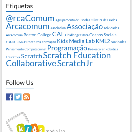
Etiquetas
@rcaComum
Agrupamento de Escolas Oliveira de Frades
Arcacomum
Associação
Asociación
Atividades
CAL
Boston College
Corpos Sociais
Arcacomum
Challenges2024
Kids Media Lab
KML2
EDUSCRATCH
Estatutos
Formação
Novidades
Programação
Pensamento Computacional
Pré-escolar
Robótica
Scratch Education
Scratch
Educativa
Collaborative
ScratchJr
Follow Us