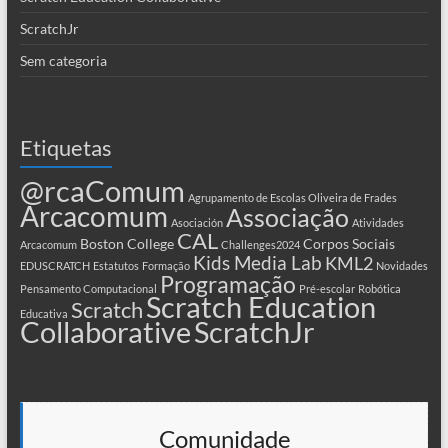
ScratchJr
Sem categoria
Etiquetas
@rcaComum
Agrupamento de Escolas Oliveira de Frades
Arcacomum
Associação
Asociación
Atividades
CAL
Boston College
Corpos Sociais
Arcacomum
Challenges2024
Kids Media Lab
KML2
EDUSCRATCH
Estatutos
Formação
Novidades
Programação
Pensamento Computacional
Pré-escolar
Robótica
Scratch Education
Scratch
Educativa
Collaborative
ScratchJr
Comunidade