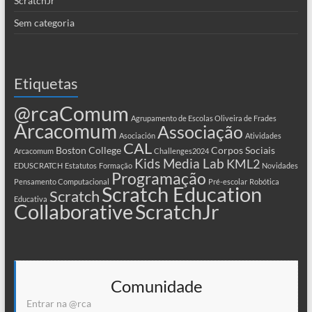
ScratchJr
Sem categoria
Etiquetas
@rcaComum
Agrupamento de Escolas Oliveira de Frades
Arcacomum
Associação
Asociación
Atividades
CAL
Boston College
Corpos Sociais
Arcacomum
Challenges2024
Kids Media Lab
KML2
EDUSCRATCH
Estatutos
Formação
Novidades
Programação
Pensamento Computacional
Pré-escolar
Robótica
Scratch Education
Scratch
Educativa
Collaborative
ScratchJr
Comunidade
Entrar na @rca