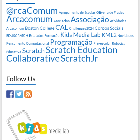
@rcaComum
Agrupamento de Escolas Oliveira de Frades
Arcacomum
Associação
Asociación
Atividades
CAL
Boston College
Corpos Sociais
Arcacomum
Challenges2024
Kids Media Lab
KML2
EDUSCRATCH
Estatutos
Formação
Novidades
Programação
Pensamento Computacional
Pré-escolar
Robótica
Scratch Education
Scratch
Educativa
Collaborative
ScratchJr
Follow Us