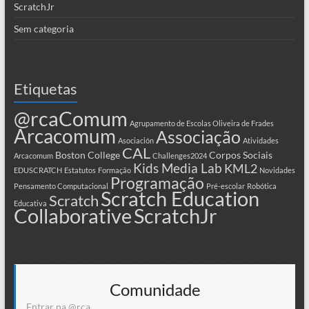
ScratchJr
Sem categoria
Etiquetas
@rcaComum
Agrupamento de Escolas Oliveira de Frades
Arcacomum
Associação
Asociación
Atividades
CAL
Boston College
Corpos Sociais
Arcacomum
Challenges2024
Kids Media Lab
KML2
EDUSCRATCH
Estatutos
Formação
Novidades
Programação
Pensamento Computacional
Pré-escolar
Robótica
Scratch Education
Scratch
Educativa
Collaborative
ScratchJr
Comunidade
Entrar na @rca