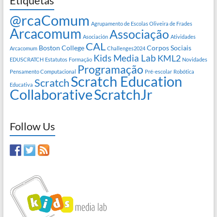
Etiquetas
@rcaComum
Agrupamento de Escolas Oliveira de Frades
Arcacomum
Associação
Asociación
Atividades
CAL
Boston College
Corpos Sociais
Arcacomum
Challenges2024
Kids Media Lab
KML2
EDUSCRATCH
Estatutos
Formação
Novidades
Programação
Pensamento Computacional
Pré-escolar
Robótica
Scratch Education
Scratch
Educativa
Collaborative
ScratchJr
Follow Us