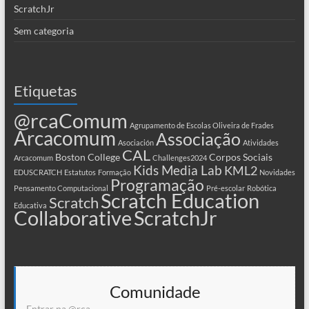
ScratchJr
Sem categoria
Etiquetas
@rcaComum
Agrupamento de Escolas Oliveira de Frades
Arcacomum
Associação
Asociación
Atividades
CAL
Boston College
Corpos Sociais
Arcacomum
Challenges2024
Kids Media Lab
KML2
EDUSCRATCH
Estatutos
Formação
Novidades
Programação
Pensamento Computacional
Pré-escolar
Robótica
Scratch Education
Scratch
Educativa
Collaborative
ScratchJr
Comunidade
Entrar na @rca