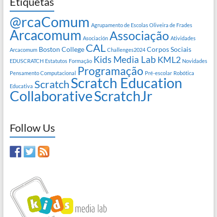
Etiquetas
@rcaComum
Agrupamento de Escolas Oliveira de Frades
Arcacomum
Associação
Asociación
Atividades
CAL
Boston College
Corpos Sociais
Arcacomum
Challenges2024
Kids Media Lab
KML2
EDUSCRATCH
Estatutos
Formação
Novidades
Programação
Pensamento Computacional
Pré-escolar
Robótica
Scratch Education
Scratch
Educativa
Collaborative
ScratchJr
Follow Us