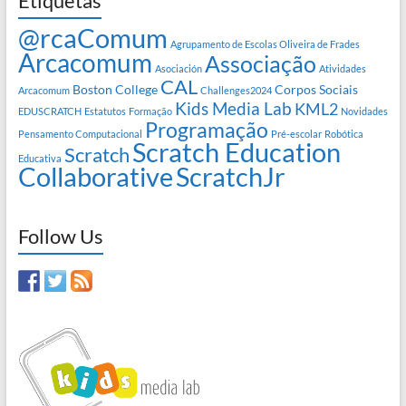
Etiquetas
@rcaComum
Agrupamento de Escolas Oliveira de Frades
Arcacomum
Associação
Asociación
Atividades
CAL
Boston College
Corpos Sociais
Arcacomum
Challenges2024
Kids Media Lab
KML2
EDUSCRATCH
Estatutos
Formação
Novidades
Programação
Pensamento Computacional
Pré-escolar
Robótica
Scratch Education
Scratch
Educativa
Collaborative
ScratchJr
Follow Us