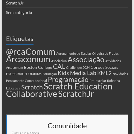
ScratchJr
Sem categoria
Etiquetas
@rcaComum
Agrupamento de Escolas Oliveira de Frades
Arcacomum
Associação
Asociación
Atividades
CAL
Boston College
Corpos Sociais
Arcacomum
Challenges2024
Kids Media Lab
KML2
EDUSCRATCH
Estatutos
Formação
Novidades
Programação
Pensamento Computacional
Pré-escolar
Robótica
Scratch Education
Scratch
Educativa
Collaborative
ScratchJr
Comunidade
Entrar na @rca