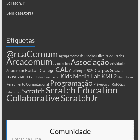
ScratchJr
Sem categoria
Etiquetas
@rcaComum
Agrupamento de Escolas Oliveira de Frades
Arcacomum
Associação
Asociación
Atividades
CAL
Boston College
Corpos Sociais
Arcacomum
Challenges2024
Kids Media Lab
KML2
EDUSCRATCH
Estatutos
Formação
Novidades
Programação
Pensamento Computacional
Pré-escolar
Robótica
Scratch Education
Scratch
Educativa
Collaborative
ScratchJr
Comunidade
Entrar na @rca