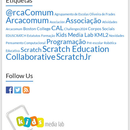
Etiquetas
@rcaComum
Agrupamento de Escolas Oliveira de Frades
Arcacomum
Associação
Asociación
Atividades
CAL
Boston College
Corpos Sociais
Arcacomum
Challenges2024
Kids Media Lab
KML2
EDUSCRATCH
Estatutos
Formação
Novidades
Programação
Pensamento Computacional
Pré-escolar
Robótica
Scratch Education
Scratch
Educativa
Collaborative
ScratchJr
Follow Us