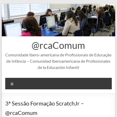
Skip
to
content
@rcaComum
Comunidade Ibero-americana de Profissionais de Educação
de Infância – Comunidad Iberoamericana de Profesionales
de la Educación Infantil
Menu
3ª Sessão Formação ScratchJr –
@rcaComum