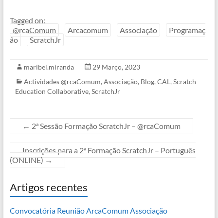
Tagged on:
@rcaComum
Arcacomum
Associação
Programaç
ão
ScratchJr
maribel.miranda
29 Março, 2023
Actividades @rcaComum
,
Associação
,
Blog
,
CAL
,
Scratch
Education Collaborative
,
ScratchJr
←
2ª Sessão Formação ScratchJr – @rcaComum
Inscrições para a 2ª Formação ScratchJr – Português
(ONLINE)
→
Artigos recentes
Convocatória Reunião ArcaComum Associação