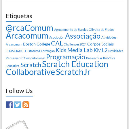
Etiquetas
@rcaComum
Agrupamento de Escolas Oliveira de Frades
Arcacomum
Associação
Asociación
Atividades
CAL
Boston College
Corpos Sociais
Arcacomum
Challenges2024
Kids Media Lab
KML2
EDUSCRATCH
Estatutos
Formação
Novidades
Programação
Pensamento Computacional
Pré-escolar
Robótica
Scratch Education
Scratch
Educativa
Collaborative
ScratchJr
Follow Us