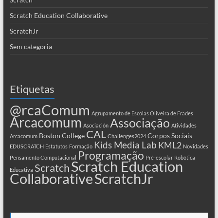
Scratch Education Collaborative
ScratchJr
Sem categoria
Etiquetas
@rcaComum
Agrupamento de Escolas Oliveira de Frades
Arcacomum
Associação
Asociación
Atividades
CAL
Boston College
Corpos Sociais
Arcacomum
Challenges2024
Kids Media Lab
KML2
EDUSCRATCH
Estatutos
Formação
Novidades
Programação
Pensamento Computacional
Pré-escolar
Robótica
Scratch Education
Scratch
Educativa
Collaborative
ScratchJr