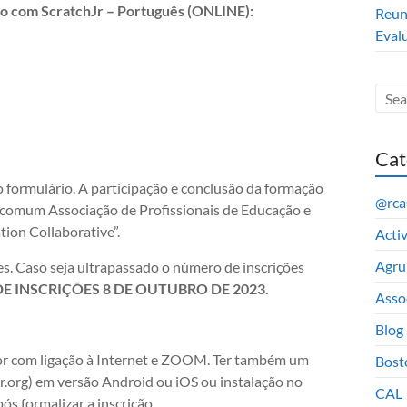
om ScratchJr – Português (ONLINE):
Reun
Eval
Cat
 formulário. A participação e conclusão da formação
@rc
cacomum Associação de Profissionais de Educação e
tion Collaborative”.
Acti
Agru
es. Caso seja ultrapassado o número de inscrições
DE INSCRIÇÕES 8 DE OUTUBRO DE 2023.
Asso
Blog
or com ligação à Internet e ZOOM. Ter também um
Bost
jr.org) em versão Android ou iOS ou instalação no
CAL
s formalizar a inscrição.