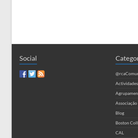
Social
Catego
@rcaComu
Actividad
Agrupamento
Associação
Blog
Boston Col
CAL