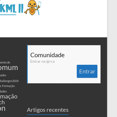
Comunidade
Entrar na @rca
ento de
comum
Entrar
dades
hallenges2024
s
Formação
dades
amação
ch
on
Artigos recentes