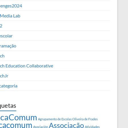
lenges2024
 Media Lab
2
escolar
ramação
tch
tch Education Collaborative
tchJr
categoria
quetas
rcaComum
Agrupamento de Escolas Oliveira de Frades
cacomum
Associação
Asociación
Atividades