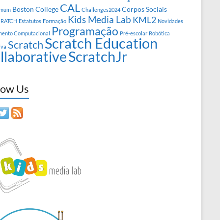
CAL
Boston College
Corpos Sociais
omum
Challenges2024
Kids Media Lab
KML2
RATCH
Estatutos
Formação
Novidades
Programação
ento Computacional
Pré-escolar
Robótica
Scratch Education
Scratch
iva
llaborative
ScratchJr
low Us