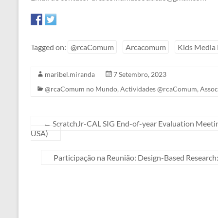
Tagged on:
@rcaComum
Arcacomum
Kids Media
maribel.miranda
7 Setembro, 2023
@rcaComum no Mundo
,
Actividades @rcaComum
,
Assoc
←
ScratchJr-CAL SIG End-of-year Evaluation Meeti
USA)
Participação na Reunião: Design-Based Research: