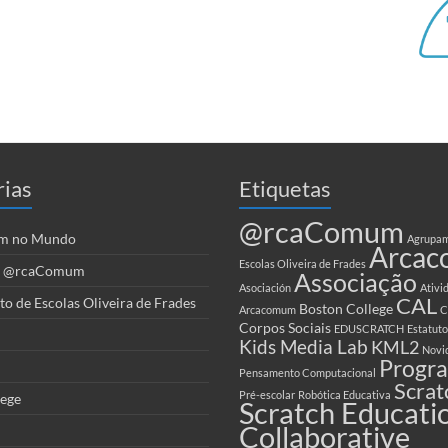
rias
Etiquetas
@rcaComum
m no Mundo
Agrupam
Arca
Escolas Oliveira de Frades
es @rcaComum
Associação
Asociación
Ativi
CAL
 de Escolas Oliveira de Frades
Boston College
Arcacomum
C
Corpos Sociais
EDUSCRATCH
Estatuto
Kids Media Lab
KML2
Novi
Progr
Pensamento Computacional
Scrat
Pré-escolar
Robótica Educativa
lege
Scratch Educati
Collaborative