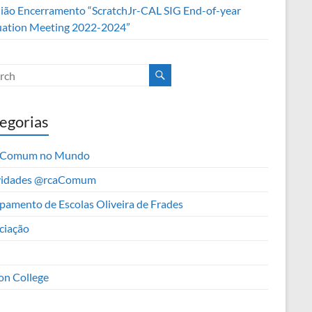
ião Encerramento “ScratchJr-CAL SIG End-of-year
uation Meeting 2022-2024”
egorias
aComum no Mundo
vidades @rcaComum
pamento de Escolas Oliveira de Frades
ciação
on College