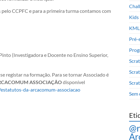
Chal
 pelo CCPFC e para a primeira turma contamos com
Kids
KML
Pré-
Prog
into (Investigadora e Docente no Ensino Superior,
Scra
Scra
se registar na formação. Para se tornar Associado é
ARCACOMUM ASSOCIAÇÃO
disponível
Scra
/estatutos-da-arcacomum-associacao
Sem 
Eti
@
Ar