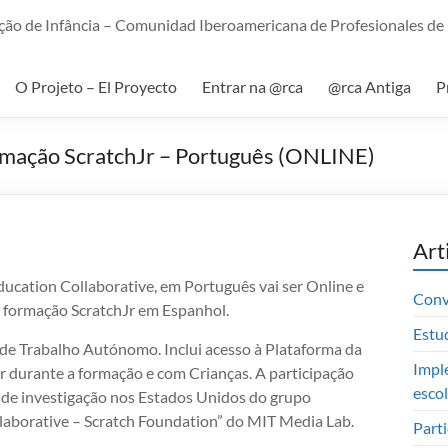
ão de Infância – Comunidad Iberoamericana de Profesionales de l
O Projeto – El Proyecto
Entrar na @rca
@rca Antiga
P
mação ScratchJr – Português (ONLINE)
Art
ducation Collaborative, em Português vai ser Online e
Conv
m formação ScratchJr em Espanhol.
Estu
de Trabalho Autónomo. Inclui acesso à Plataforma da
Impl
ar durante a formação e com Crianças. A participação
esco
s de investigação nos Estados Unidos do grupo
laborative – Scratch Foundation” do MIT Media Lab.
Part