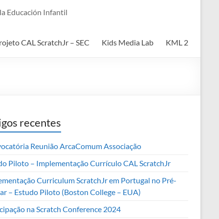
a Educación Infantil
rojeto CAL ScratchJr – SEC
Kids Media Lab
KML 2
igos recentes
ocatória Reunião ArcaComum Associação
do Piloto – Implementação Currículo CAL ScratchJr
ementação Curriculum ScratchJr em Portugal no Pré-
lar – Estudo Piloto (Boston College – EUA)
icipação na Scratch Conference 2024