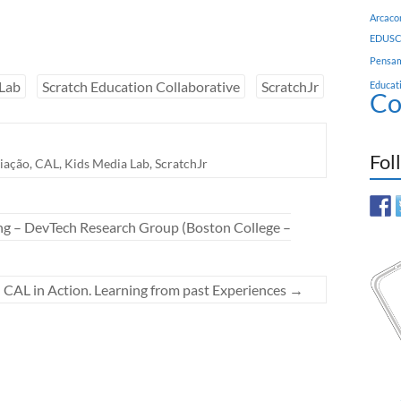
Arcac
EDUSC
Pensam
 Lab
Scratch Education Collaborative
ScratchJr
Educat
Co
Fol
iação
,
CAL
,
Kids Media Lab
,
ScratchJr
ng – DevTech Research Group (Boston College –
 CAL in Action. Learning from past Experiences
→